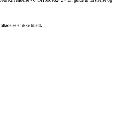
ndørs Anvendelse
•
6414150096242 – En guide til forståelse og
adelse er ikke tilladt.