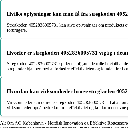
Hvilke oplysninger kan man få fra stregkoden 40
Stregkoden 4052836005731 kan give oplysninger om produktets oprin
forbrugere.
Hvorfor er stregkoden 4052836005731 vigtig i deta
Stregkoden 4052836005731 spiller en afgørende rolle i detailhandele
stregkoder hjælper med at forbedre effektiviteten og kundetilfredsh
Hvordan kan virksomheder bruge stregkoden 405283
Virksomheder kan udnytte stregkoden 4052836005731 til at automatis
virksomheder opnå bedre kontrol, effektivitet og konkurrenceevne 
Alt Om AO København
•
Nordisk Innovation og Effektive Rottespærr