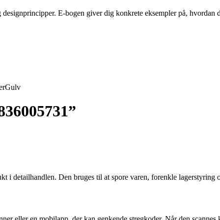
designprincipper. E-bogen giver dig konkrete eksempler på, hvordan du
er
Gulv
2836005731”
t i detailhandlen. Den bruges til at spore varen, forenkle lagerstyring 
r eller en mobilapp, der kan genkende stregkoder. Når den scannes kor