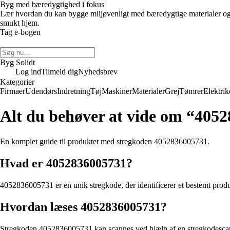
Byg med bæredygtighed i fokus
Lær hvordan du kan bygge miljøvenligt med bæredygtige materialer og 
smukt hjem.
Tag e-bogen
Byg Solidt
Log ind
Tilmeld dig
Nyhedsbrev
Kategorier
Firmaer
Udendørs
Indretning
Tøj
Maskiner
Materialer
Grej
Tømrer
Elektrik
Alt du behøver at vide om “405
En komplet guide til produktet med stregkoden 4052836005731.
Hvad er 4052836005731?
4052836005731 er en unik stregkode, der identificerer et bestemt produk
Hvordan læses 4052836005731?
Stregkoden 4052836005731 kan scannes ved hjælp af en stregkodescanne