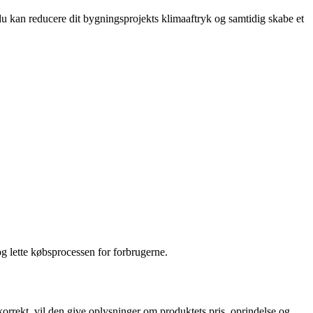
 kan reducere dit bygningsprojekts klimaaftryk og samtidig skabe et
og lette købsprocessen for forbrugerne.
rekt, vil den give oplysninger om produktets pris, oprindelse og