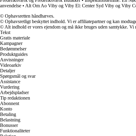
Frederiksværk og Frederiksværk Butikker
•
Inspektionslemme: En Nø
anvendelse
•
Alt Om Ao Viby og Viby El: Center Syd Viby og Viby Ce
© Ophavsretten håndhæves.
© Ophavsretligt beskyttet indhold. Vi er affiliatepartner og kan modtag
© Alt indhold er vores ejendom og må ikke bruges uden samtykke. Vi mod
Tekst
Gratis materiale
Kampagner
Bedømmelser
Produktguides
Anvisninger
Videoarkiv
Detaljer
Spørgsmål og svar
Assistance
Vurdering
Arbejdspladser
Tip redaktionen
Abonnent
Konto
Betaling
Belastning
Bonusser
Funktionaliteter