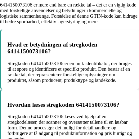
6414150073106 er mere end bare en række tal – det er en vigtig kode
med forskellige anvendelser og betydninger i kommercielle og
logistiske sammenhænge. Forståelse af denne GTIN-kode kan bidrage
til bedre sporbarhed, effektiv lagerstyring og mere.
Hvad er betydningen af ​​stregkoden
6414150073106?
Stregkoden 6414150073106 er en unik identifikator, der bruges
til at spore og identificere et specifikt produkt. Den består af en
række tal, der repræsenterer forskellige oplysninger om
produktet, såsom producent, produkttype og landekode.
Hvordan læses stregkoden 6414150073106?
Stregkoden 6414150073106 læses ved hjælp af en
stregkodelæser, der scanner og oversætter tallene til en læsbar
form. Denne proces gør det muligt for detailhandlere og
forbrugere at få adgang til produktinformation og pris hurtigt og
nøjagtigt.