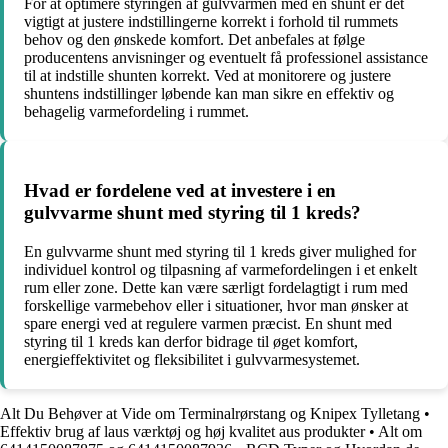
For at optimere styringen af gulvvarmen med en shunt er det
vigtigt at justere indstillingerne korrekt i forhold til rummets
behov og den ønskede komfort. Det anbefales at følge
producentens anvisninger og eventuelt få professionel assistance
til at indstille shunten korrekt. Ved at monitorere og justere
shuntens indstillinger løbende kan man sikre en effektiv og
behagelig varmefordeling i rummet.
Hvad er fordelene ved at investere i en
gulvvarme shunt med styring til 1 kreds?
En gulvvarme shunt med styring til 1 kreds giver mulighed for
individuel kontrol og tilpasning af varmefordelingen i et enkelt
rum eller zone. Dette kan være særligt fordelagtigt i rum med
forskellige varmebehov eller i situationer, hvor man ønsker at
spare energi ved at regulere varmen præcist. En shunt med
styring til 1 kreds kan derfor bidrage til øget komfort,
energieffektivitet og fleksibilitet i gulvvarmesystemet.
Alt Du Behøver at Vide om Terminalrørstang og Knipex Tylletang
•
Effektiv brug af laus værktøj og høj kvalitet aus produkter
•
Alt om