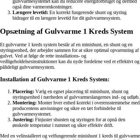
gulvvarmesystemet kan du reducere energiforbruget og dermed
også dine varmeomkostninger.
Længere levetid:
En korrekt fungerende shunt og styring
bidrager til en længere levetid for dit gulvvarmesystem.
Opsætning af Gulvvarme 1 Kreds System
Et gulvvarme 1 kreds system består af en minishunt, en shunt og en
styringsenhed, der arbejder sammen for at sikre optimal opvarmning af
gulvet. Ved at følge de rette installations- og
vedligeholdelsesinstruktioner kan du nyde fordelene ved et effektivt og
pålideligt gulvvarmesystem.
Installation af Gulvvarme 1 Kreds System:
Placering:
Vælg en egnet placering til minishunt, shunt og
styringsenhed i nærheden af gulvvarmeslangernes ind- og udløb.
Montering:
Monter hver enhed korrekt i overensstemmelse med
producentens anvisninger og sikre en tæt forbindelse til
gulvvarmesystemet.
Justering:
Finjuster shunten og styringen for at opnå den
ønskede temperatur i rummet og sikre effektiv drift.
Med en velinstalleret og velfungerende minishunt 1 kreds til gulvvarme