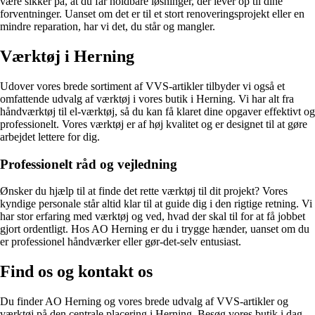
være sikker på, at du får holdbare løsninger, der lever op til dine
forventninger. Uanset om det er til et stort renoveringsprojekt eller en
mindre reparation, har vi det, du står og mangler.
Værktøj i Herning
Udover vores brede sortiment af VVS-artikler tilbyder vi også et
omfattende udvalg af værktøj i vores butik i Herning. Vi har alt fra
håndværktøj til el-værktøj, så du kan få klaret dine opgaver effektivt og
professionelt. Vores værktøj er af høj kvalitet og er designet til at gøre
arbejdet lettere for dig.
Professionelt råd og vejledning
Ønsker du hjælp til at finde det rette værktøj til dit projekt? Vores
kyndige personale står altid klar til at guide dig i den rigtige retning. Vi
har stor erfaring med værktøj og ved, hvad der skal til for at få jobbet
gjort ordentligt. Hos AO Herning er du i trygge hænder, uanset om du
er professionel håndværker eller gør-det-selv entusiast.
Find os og kontakt os
Du finder AO Herning og vores brede udvalg af VVS-artikler og
værktøj på den centrale placering i Herning. Besøg vores butik i dag