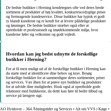
De bedste butikker i Herning kendetegnes ofte ved deres brede
sortiment af produkter af høj kvalitet, konkurrencedygtige priser
og fremragende kundeservice. Disse butikker har typisk et godt
ry blandt kunderne og er kendt for at levere pålidelige produkter
og løsninger. De bedste butikker stræber også efter at
opretholde et professionelt og imødekommende miljø, hvor
kunderne føler sig velkomne og godt vejledt.
Hvordan kan jeg bedst udnytte de forskellige
butikker i Herning?
For at få mest muligt ud af de forskellige butikker i Herning kan
du starte med at identificere dine behov og krav. Besøg
forskellige butikker for at sammenligne deres sortimenter, priser
og services. Vær åben for at prøve nye butikker og produkter
for at udvide dine muligheder. Husk også at opretholde gode
relationer med butikkerne, da dette kan føre til bedre tilbud og
service på længere sigt.
AO Hvidovre – 364 Åbningstider og Services
•
Alt om VVS i Køge
•