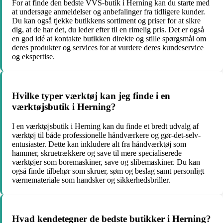
For at finde den bedste VVS-butik i Herning kan du starte med
at undersøge anmeldelser og anbefalinger fra tidligere kunder.
Du kan også tjekke butikkens sortiment og priser for at sikre
dig, at de har det, du leder efter til en rimelig pris. Det er også
en god idé at kontakte butikken direkte og stille spørgsmål om
deres produkter og services for at vurdere deres kundeservice
og ekspertise.
Hvilke typer værktøj kan jeg finde i en
værktøjsbutik i Herning?
I en værktøjsbutik i Herning kan du finde et bredt udvalg af
værktøj til både professionelle håndværkere og gør-det-selv-
entusiaster. Dette kan inkludere alt fra håndværktøj som
hammer, skruetrækkere og save til mere specialiserede
værktøjer som boremaskiner, save og slibemaskiner. Du kan
også finde tilbehør som skruer, søm og beslag samt personligt
værnemateriale som handsker og sikkerhedsbriller.
Hvad kendetegner de bedste butikker i Herning?