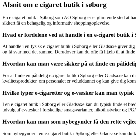
Afsnit om e cigaret butik i søborg
En e cigaret butik i Søborg som AO Søborg er et glimrende sted at hand
sikkert få en behagelig og informativ shoppingoplevelse.
Hvad er fordelene ved at handle i en e-cigaret butik i
At handle i en fysisk e-cigaret butik i Søborg eller Gladsaxe giver di
og få svar med det samme. Derudover kan du ofte få hjælp til at finde 
Hvordan kan man være sikker på at finde en pålidelig
For at finde en pålidelig e-cigaret butik i Søborg eller Gladsaxe kan
kvalitetsprodukter, om personalet er veluddannet og kan give dig komp
Hvilke typer e-cigaretter og e-væsker kan man typisk f
I en e-cigaret butik i Søborg eller Gladsaxe kan du typisk finde et b
udvalg af e-væsker i forskellige smagsvarianter, nikotinstyrker og P
Hvordan kan man som nybegynder få den rette vejledni
Som nybegynder i en e-cigaret butik i Søborg eller Gladsaxe kan du få 