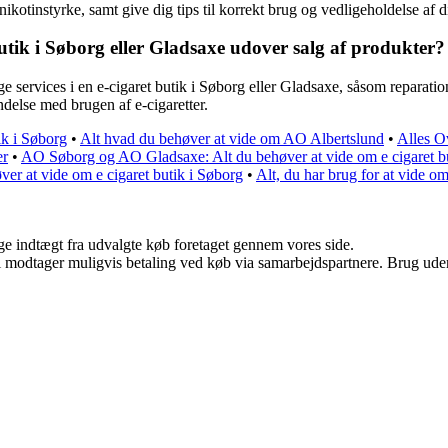
nikotinstyrke, samt give dig tips til korrekt brug og vedligeholdelse af d
butik i Søborg eller Gladsaxe udover salg af produkter?
ge services i en e-cigaret butik i Søborg eller Gladsaxe, såsom reparation
delse med brugen af e-cigaretter.
ik i Søborg
•
Alt hvad du behøver at vide om AO Albertslund
•
Alles O
er
•
AO Søborg og AO Gladsaxe: Alt du behøver at vide om e cigaret bu
r at vide om e cigaret butik i Søborg
•
Alt, du har brug for at vide 
age indtægt fra udvalgte køb foretaget gennem vores side.
odtager muligvis betaling ved køb via samarbejdspartnere. Brug uden ti