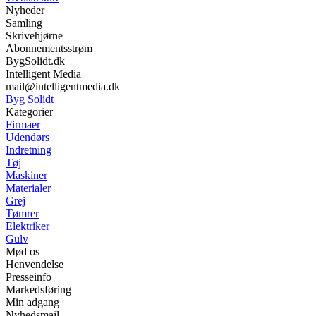
Nyheder
Samling
Skrivehjørne
Abonnementsstrøm
BygSolidt.dk
Intelligent Media
mail@intelligentmedia.dk
Byg Solidt
Kategorier
Firmaer
Udendørs
Indretning
Tøj
Maskiner
Materialer
Grej
Tømrer
Elektriker
Gulv
Mød os
Henvendelse
Presseinfo
Markedsføring
Min adgang
Nyhedsmail