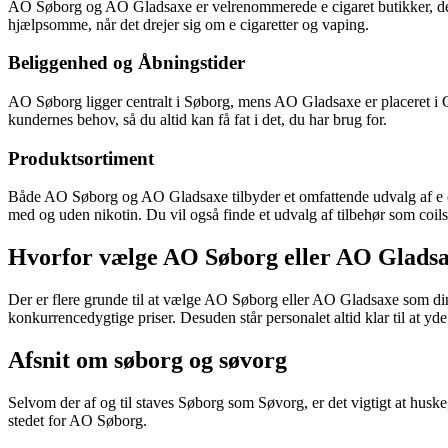
AO Søborg og AO Gladsaxe er velrenommerede e cigaret butikker, der h
hjælpsomme, når det drejer sig om e cigaretter og vaping.
Beliggenhed og Åbningstider
AO Søborg ligger centralt i Søborg, mens AO Gladsaxe er placeret i G
kundernes behov, så du altid kan få fat i det, du har brug for.
Produktsortiment
Både AO Søborg og AO Gladsaxe tilbyder et omfattende udvalg af e ci
med og uden nikotin. Du vil også finde et udvalg af tilbehør som coils,
Hvorfor vælge AO Søborg eller AO Glads
Der er flere grunde til at vælge AO Søborg eller AO Gladsaxe som din f
konkurrencedygtige priser. Desuden står personalet altid klar til at y
Afsnit om søborg og søvorg
Selvom der af og til staves Søborg som Søvorg, er det vigtigt at husk
stedet for AO Søborg.