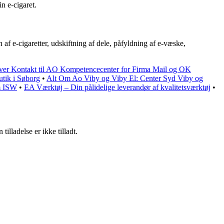
in e-cigaret.
 af e-cigaretter, udskiftning af dele, påfyldning af e-væske,
ver Kontakt til AO Kompetencecenter for Firma Mail og OK
tik i Søborg
•
Alt Om Ao Viby og Viby El: Center Syd Viby og
om ISW
•
EA Værktøj – Din pålidelige leverandør af kvalitetsværktøj
•
lladelse er ikke tilladt.