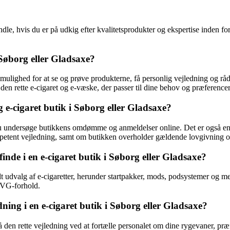
le, hvis du er på udkig efter kvalitetsprodukter og ekspertise inden fo
 Søborg eller Gladsaxe?
g mulighed for at se og prøve produkterne, få personlig vejledning og rå
den rette e-cigaret og e-væske, der passer til dine behov og præferencer
 e-cigaret butik i Søborg eller Gladsaxe?
 du undersøge butikkens omdømme og anmeldelser online. Det er også en g
etent vejledning, samt om butikken overholder gældende lovgivning og r
inde i en e-cigaret butik i Søborg eller Gladsaxe?
redt udvalg af e-cigaretter, herunder startpakker, mods, podsystemer og
G/VG-forhold.
ng i en e-cigaret butik i Søborg eller Gladsaxe?
den rette vejledning ved at fortælle personalet om dine rygevaner, præfe