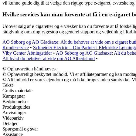
vil kunne guide dig til at vælge den rigtige type e-cigaret, e-væske og 
Hvilke services kan man forvente at få i en e-cigaret 
Udover salg af e-cigaretter og e-væsker kan du forvente at få forskelli
rådgivning omkring rygestop og generel support og vejledning i forbin
AO Søborg og AO Gladsaxe: Alt du behøver at vide om e cigaret but
Kundeservice
•
Schneider Electric – Din Partner i Elektriske Løsning
Viby Center Åbningstider
•
AO Søborg og AO Gladsaxe: Alt du behøve
Alt hvad du behøver at vide om AO Albertslund
•
© Ophavsretten håndhæves.
© Ophavsretligt beskyttet indhold. Vi er affiliatepartner og kan modt
© Alt indhold er vores ejendom og må ikke bruges uden samtykke. Vi m
Tekst
Gratis materiale
Kampagner
Bedømmelser
Produktguides
Anvisninger
Videoarkiv
Detaljer
Spørgsmål og svar
Assistance