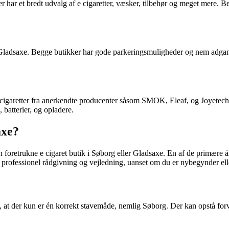
ar et bredt udvalg af e cigaretter, væsker, tilbehør og meget mere. Be
ladsaxe. Begge butikker har gode parkeringsmuligheder og nem adgang m
garetter fra anerkendte producenter såsom SMOK, Eleaf, og Joyetech. 
 batterier, og opladere.
axe?
oretrukne e cigaret butik i Søborg eller Gladsaxe. En af de primære årsa
de professionel rådgivning og vejledning, uanset om du er nybegynder elle
e, at der kun er én korrekt stavemåde, nemlig Søborg. Der kan opstå forv