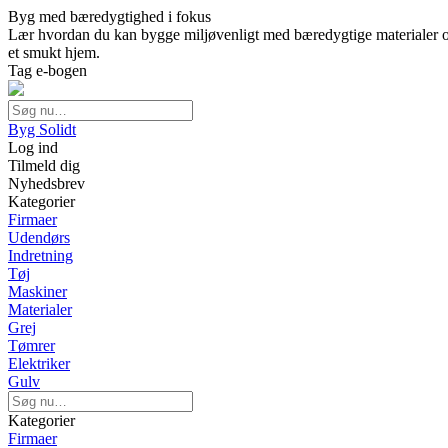
Byg med bæredygtighed i fokus
Lær hvordan du kan bygge miljøvenligt med bæredygtige materialer og
et smukt hjem.
Tag e-bogen
Byg Solidt
Log ind
Tilmeld dig
Nyhedsbrev
Kategorier
Firmaer
Udendørs
Indretning
Tøj
Maskiner
Materialer
Grej
Tømrer
Elektriker
Gulv
Kategorier
Firmaer