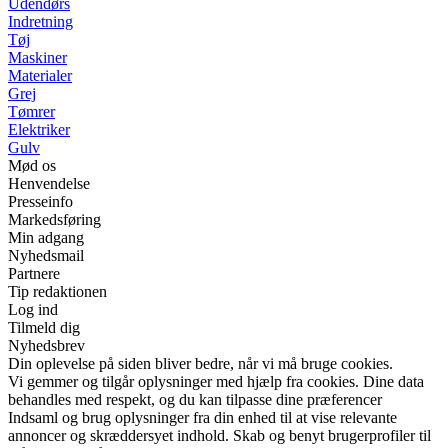
Udendørs
Indretning
Tøj
Maskiner
Materialer
Grej
Tømrer
Elektriker
Gulv
Mød os
Henvendelse
Presseinfo
Markedsføring
Min adgang
Nyhedsmail
Partnere
Tip redaktionen
Log ind
Tilmeld dig
Nyhedsbrev
Din oplevelse på siden bliver bedre, når vi må bruge cookies.
Vi gemmer og tilgår oplysninger med hjælp fra cookies. Dine data
behandles med respekt, og du kan tilpasse dine præferencer
Indsaml og brug oplysninger fra din enhed til at vise relevante
annoncer og skræddersyet indhold. Skab og benyt brugerprofiler til