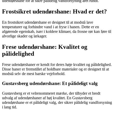
udendørshane for at sikre pålidelig vandforsyning året rundt.
Frostsikret udendørshane: Hvad er det?
En frostsikret udendørshane er designet til at modstå lave
temperaturer og forhindre vand i at fryse i hanen. Dette er en
afgørende egenskab, især i koldere klimaer, da frosne rør kan føre til
alvorlige skader og lækager.
Frese udendørshane: Kvalitet og
pålidelighed
Frese udendørshaner er kendt for deres høje kvalitet og pålidelighed.
Disse haner er fremstillet af holdbare materialer og er designet til at
modstå selv de mest barske vejrforhold.
Gustavsberg udendørshane: Et pålideligt valg
Gustavsberg er et velrenommeret mærke, der tilbyder et bredt
udvalg af udendørshaner af høj kvalitet. En Gustavsberg
udendørshane er et pålideligt valg, der sikrer pålidelig vandforsyning
i lang tid.