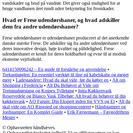
vandskader og brud på vandrør. Det giver også mulighed for at
bruge vandhanen året rundt uden bekymring for frostskader.
Hvad er Frese udendørshaner, og hvad adskiller
dem fra andre udendørshaner?
Frese udendørshaner er udendørshaner produceret af det anerkendte
danske mærke Frese. De adskiller sig fra andre udendørshaner ved
deres innovative design, høje kvalitet og pålidelighed. Frese
udendørshaner er kendt for deres holdbarhed og evne til at modstå
ekstreme vejrforhold.
6414150096242 – En guide til forståelse og anvendelse
•
Trekantnøglen: En essentiel værktøj til låse på kabelskabe og meget
mere
•
Ladestandere: Hvad du skal vide, før du køber en
•
Alt om
Shopping i Fredericia
•
Alt Du Behøver at Vide om
Terminalrørstang og Knipex Tylletang
•
Intra Køkkenvask
Reservedele og Blanco Vask Tilbehør: Alt hvad du behøver til din
køkkenvask
•
AO Farum: Din Ekspert inden for VVS og El
•
Alt du
skal vide om AO Ringsted og shoppingcenteret
•
Håndstamper og
Jordstamper: En Komplet Guide
•
Erik Færgemann – Færgedriftens
Mester
•
© Ophavsretten håndhæves.
© Ophavsretligt beskyttet indhold. Vi er affiliatepartner og kan