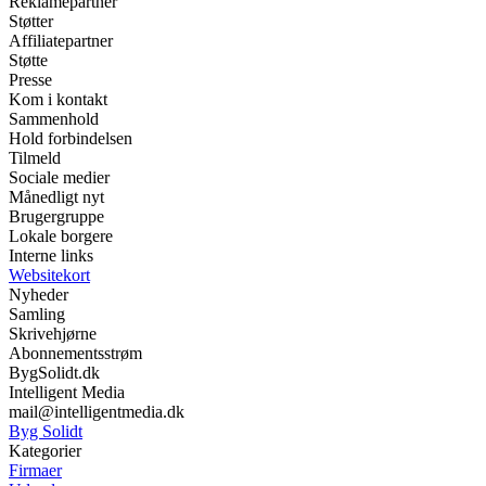
Reklamepartner
Støtter
Affiliatepartner
Støtte
Presse
Kom i kontakt
Sammenhold
Hold forbindelsen
Tilmeld
Sociale medier
Månedligt nyt
Brugergruppe
Lokale borgere
Interne links
Websitekort
Nyheder
Samling
Skrivehjørne
Abonnementsstrøm
BygSolidt.dk
Intelligent Media
mail@intelligentmedia.dk
Byg Solidt
Kategorier
Firmaer