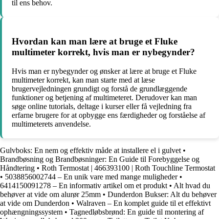
til ens behov.
Hvordan kan man lære at bruge et Fluke
multimeter korrekt, hvis man er nybegynder?
Hvis man er nybegynder og ønsker at lære at bruge et Fluke
multimeter korrekt, kan man starte med at læse
brugervejledningen grundigt og forstå de grundlæggende
funktioner og betjening af multimeteret. Derudover kan man
søge online tutorials, deltage i kurser eller få vejledning fra
erfarne brugere for at opbygge ens færdigheder og forståelse af
multimeterets anvendelse.
Gulvboks: En nem og effektiv måde at installere el i gulvet
•
Brandbøsning og Brandbøsninger: En Guide til Forebyggelse og
Håndtering
•
Roth Termostat | 466393100 | Roth Touchline Termostat
•
5038856002744 – En unik vare med mange muligheder
•
6414150091278 – En informativ artikel om et produkt
•
Alt hvad du
behøver at vide om alurør 25mm
•
Dunderdon Bukser: Alt du behøver
at vide om Dunderdon
•
Walraven – En komplet guide til et effektivt
ophængningssystem
•
Tagnedløbsbrønd: En guide til montering af