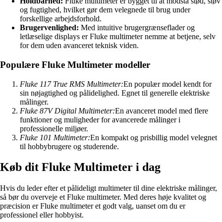
Holdbarhed:
Fluke multimeter er bygget til at modstå stød, støv
og fugtighed, hvilket gør dem velegnede til brug under
forskellige arbejdsforhold.
Brugervenlighed:
Med intuitive brugergrænseflader og
letlæselige displays er Fluke multimeter nemme at betjene, selv
for dem uden avanceret teknisk viden.
Populære Fluke Multimeter modeller
Fluke 117 True RMS Multimeter:
En populær model kendt for
sin nøjagtighed og pålidelighed. Egnet til generelle elektriske
målinger.
Fluke 87V Digital Multimeter:
En avanceret model med flere
funktioner og muligheder for avancerede målinger i
professionelle miljøer.
Fluke 101 Multimeter:
En kompakt og prisbillig model velegnet
til hobbybrugere og studerende.
Køb dit Fluke Multimeter i dag
Hvis du leder efter et pålideligt multimeter til dine elektriske målinger,
så bør du overveje et Fluke multimeter. Med deres høje kvalitet og
præcision er Fluke multimeter et godt valg, uanset om du er
professionel eller hobbyist.