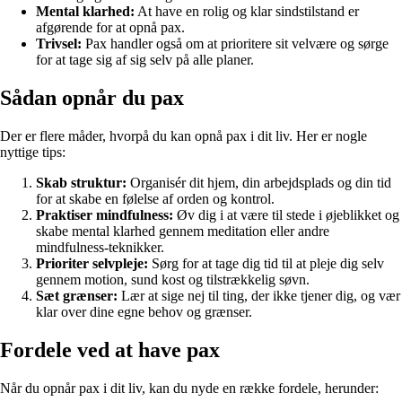
Mental klarhed:
At have en rolig og klar sindstilstand er
afgørende for at opnå pax.
Trivsel:
Pax handler også om at prioritere sit velvære og sørge
for at tage sig af sig selv på alle planer.
Sådan opnår du pax
Der er flere måder, hvorpå du kan opnå pax i dit liv. Her er nogle
nyttige tips:
Skab struktur:
Organisér dit hjem, din arbejdsplads og din tid
for at skabe en følelse af orden og kontrol.
Praktiser mindfulness:
Øv dig i at være til stede i øjeblikket og
skabe mental klarhed gennem meditation eller andre
mindfulness-teknikker.
Prioriter selvpleje:
Sørg for at tage dig tid til at pleje dig selv
gennem motion, sund kost og tilstrækkelig søvn.
Sæt grænser:
Lær at sige nej til ting, der ikke tjener dig, og vær
klar over dine egne behov og grænser.
Fordele ved at have pax
Når du opnår pax i dit liv, kan du nyde en række fordele, herunder: