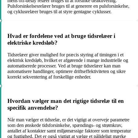
mens off-delay relæer bruges til at forsinke deaktivering.
Pulsforsinkelsesrelæer bruges til at generere en pulsforsinkelse,
og cyklusrelæer bruges til at styre gentagne cyklusser.
Hvad er fordelene ved at bruge tidsrelæer i
elektriske kredsløb?
Tidsrelæer giver mulighed for præcis styring af timingen i et
elektrisk kredsløb, hvilket er afgørende i mange industrielle og
automatiserede processer. Ved at bruge tidsrelæer kan man
automatisere handlinger, optimere driftseffektiviteten og sikre
korrekt sekventering af forskellige enheder.
Hvordan vælger man det rigtige tidsrelæ til en
specifik anvendelse?
Når man vælger et tidsrelæ, er det vigtigt at overveje parametre
som den ønskede tidsforsinkelse, spændings- og strømkrav,
antallet af kontakter samt miljømæssige faktorer som temperatur
og fugtighed. Det er også vigtigt at vælge et pålideligt mærke