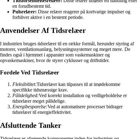
Tidsforsendelsesrelæer:
Disse relæer udløser en handling efter
en forudbestemt tid.
Pulsrelæer:
Disse relæer reagerer på kortvarige impulser og
forbliver aktive i en bestemt periode.
Anvendelser Af Tidsrelæer
I industrien bruges tidsrelæer til en række formål, herunder styring af
motorer, ventilationsanlæg, belysningssystemer og meget mere. De
findes også i hjemmet i apparater som vaskemaskiner og
opvaskemaskiner, hvor de styrer cyklusser og driftstider.
Fordele Ved Tidsrelæer
Fleksibilitet:
Tidsrelæer kan tilpasses til at imødekomme
specifikke tidsmæssige krav.
Pålidelighed:
Ved korrekt installation og vedligeholdelse er
tidsrelæer meget pålidelige.
Energibesparelse:
Ved at automatisere processer bidrager
tidsrelæer til energieffektivitet.
Afsluttende Tanker
Tidsrelæer er afgørende komponenter inden for industrien og