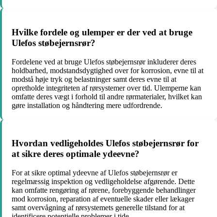
Hvilke fordele og ulemper er der ved at bruge
Ulefos støbejernsrør?
Fordelene ved at bruge Ulefos støbejernsrør inkluderer deres
holdbarhed, modstandsdygtighed over for korrosion, evne til at
modstå høje tryk og belastninger samt deres evne til at
opretholde integriteten af rørsystemer over tid. Ulemperne kan
omfatte deres vægt i forhold til andre rørmaterialer, hvilket kan
gøre installation og håndtering mere udfordrende.
Hvordan vedligeholdes Ulefos støbejernsrør for
at sikre deres optimale ydeevne?
For at sikre optimal ydeevne af Ulefos støbejernsrør er
regelmæssig inspektion og vedligeholdelse afgørende. Dette
kan omfatte rengøring af rørene, forebyggende behandlinger
mod korrosion, reparation af eventuelle skader eller lækager
samt overvågning af rørsystemets generelle tilstand for at
identificere potentielle problemer i tide.