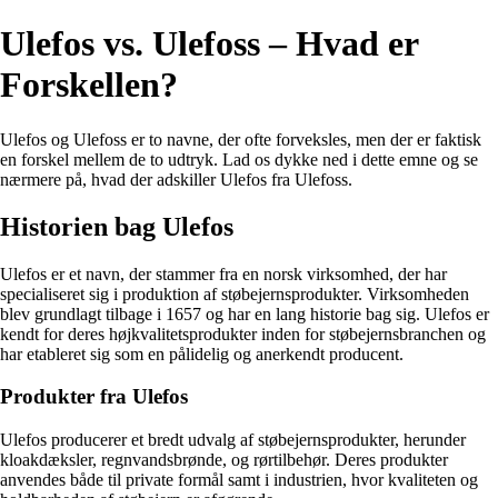
Ulefos vs. Ulefoss – Hvad er
Forskellen?
Ulefos og Ulefoss er to navne, der ofte forveksles, men der er faktisk
en forskel mellem de to udtryk. Lad os dykke ned i dette emne og se
nærmere på, hvad der adskiller Ulefos fra Ulefoss.
Historien bag Ulefos
Ulefos er et navn, der stammer fra en norsk virksomhed, der har
specialiseret sig i produktion af støbejernsprodukter. Virksomheden
blev grundlagt tilbage i 1657 og har en lang historie bag sig. Ulefos er
kendt for deres højkvalitetsprodukter inden for støbejernsbranchen og
har etableret sig som en pålidelig og anerkendt producent.
Produkter fra Ulefos
Ulefos producerer et bredt udvalg af støbejernsprodukter, herunder
kloakdæksler, regnvandsbrønde, og rørtilbehør. Deres produkter
anvendes både til private formål samt i industrien, hvor kvaliteten og