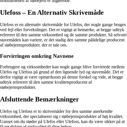
holdbarheden af støbejern er afgørende.
Ulefoss – En Alternativ Skrivemåde
Ulefoss er en alternativ skrivemåde for Ulefos, der nogle gange bruges
ved fejl eller forvekslinger. Det er vigtigt at bemærke, at begge udtryk
refererer til den samme virksomhed og de samme produkter. Så selvom
stavemåden kan variere, er det stadig den samme pålidelige producent
af støbejernsprodukter, der er tale om.
Forvirringen omkring Navnene
Forbrugere og virksomheder kan nogle gange blive forvirrede mellem
Ulefos og Ulefoss på grund af den lignende lyd og stavemåde. Det er
derfor vigtigt at være opmærksom på denne forskel og vide, at begge
udtryk refererer til den samme kvalitetsproducent af
støbejernsprodukter.
Afsluttende Bemærkninger
Ulefos og Ulefoss er to skrivemåder for den samme anerkendte
virksomhed, der specialiserer sig i støbejernsprodukter af høj kvalitet.
Uanset om du støder på Ulefos eller Ulefoss, kan du være sikker på at
få produkter af topkvalitet til dine behov.