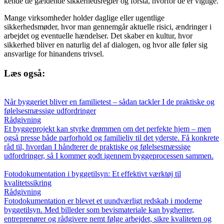
kende de gældende sikkerhedsregler og forstå, hvorfor de er vigtige.
Mange virksomheder holder daglige eller ugentlige
sikkerhedsmøder, hvor man gennemgår aktuelle risici, ændringer i
arbejdet og eventuelle hændelser. Det skaber en kultur, hvor
sikkerhed bliver en naturlig del af dialogen, og hvor alle føler sig
ansvarlige for hinandens trivsel.
Læs også:
Når byggeriet bliver en familietest – sådan tackler I de praktiske og
følelsesmæssige udfordringer
Rådgivning
Et byggeprojekt kan styrke drømmen om det perfekte hjem – men
også presse både parforhold og familieliv til det yderste. Få konkrete
råd til, hvordan I håndterer de praktiske og følelsesmæssige
udfordringer, så I kommer godt igennem byggeprocessen sammen.
Fotodokumentation i byggetilsyn: Et effektivt værktøj til
kvalitetssikring
Rådgivning
Fotodokumentation er blevet et uundværligt redskab i moderne
byggetilsyn. Med billeder som bevismateriale kan bygherrer,
entreprenører og rådgivere nemt følge arbejdet, sikre kvaliteten og