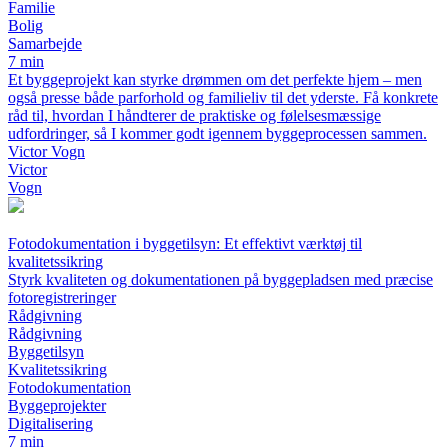
Familie
Bolig
Samarbejde
7 min
Et byggeprojekt kan styrke drømmen om det perfekte hjem – men
også presse både parforhold og familieliv til det yderste. Få konkrete
råd til, hvordan I håndterer de praktiske og følelsesmæssige
udfordringer, så I kommer godt igennem byggeprocessen sammen.
Victor Vogn
Victor
Vogn
Fotodokumentation i byggetilsyn: Et effektivt værktøj til
kvalitetssikring
Styrk kvaliteten og dokumentationen på byggepladsen med præcise
fotoregistreringer
Rådgivning
Rådgivning
Byggetilsyn
Kvalitetssikring
Fotodokumentation
Byggeprojekter
Digitalisering
7 min