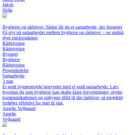
Jakob
Helle
Bygherre og rådgiver: Sådan får du et samarbejde, der fungerer
Få styr på samarbejdet mellem bygherre og rådgiver – og undgå
dyre misforståelser
Rådgivning
Rådgivning
Byggeri
Bygherre
Rådgivning
Projektledelse
Samarbejde
3 min
Et godt byggeprojekt begynder med et godt samarbejde. Læs,
hvordan du som bygherre kan skabe klare forventninger, styrke
kommunikationen og opbygge tillid til din rådgiver, så projektet
forløber effektivt fra start til slut.
Amelie Vejlgaard
Amelie
Vejlgaard