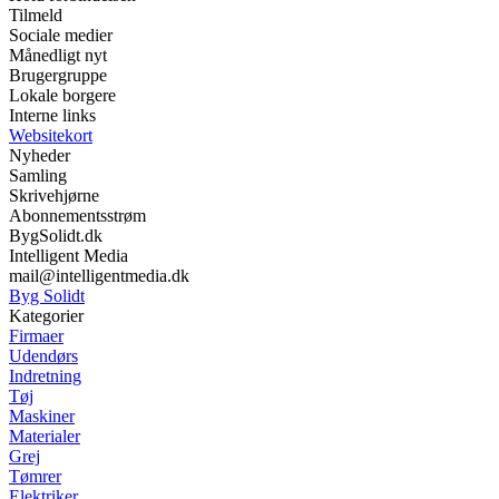
Tilmeld
Sociale medier
Månedligt nyt
Brugergruppe
Lokale borgere
Interne links
Websitekort
Nyheder
Samling
Skrivehjørne
Abonnementsstrøm
BygSolidt.dk
Intelligent Media
mail@intelligentmedia.dk
Byg Solidt
Kategorier
Firmaer
Udendørs
Indretning
Tøj
Maskiner
Materialer
Grej
Tømrer
Elektriker