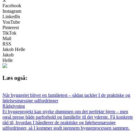
X
Facebook
Instagram
LinkedIn
YouTube
Pinterest
TikTok
Mail
RSS
Jakob Helle
Jakob
Helle
Læs også:
Når byggeriet bliver en familietest – sådan tackler I de praktiske og
følelsesmæssige udfordringer
Rådgivning
Et byggeprojekt kan styrke drømmen om det perfekte hjem – men
også presse både parforhold og familieliv til det yderste. Få konkrete
råd til, hvordan I håndterer de praktiske og følelsesmæssige
udfordringer, så I kommer godt igennem byggeprocessen sammen.