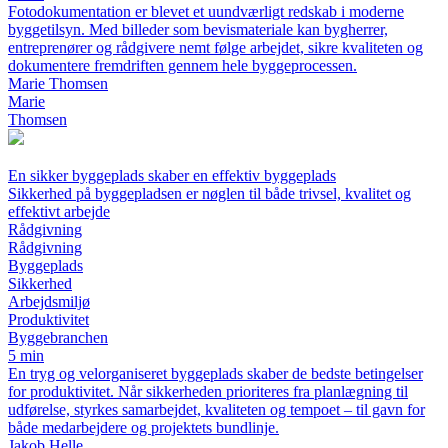
Fotodokumentation er blevet et uundværligt redskab i moderne
byggetilsyn. Med billeder som bevismateriale kan bygherrer,
entreprenører og rådgivere nemt følge arbejdet, sikre kvaliteten og
dokumentere fremdriften gennem hele byggeprocessen.
Marie Thomsen
Marie
Thomsen
En sikker byggeplads skaber en effektiv byggeplads
Sikkerhed på byggepladsen er nøglen til både trivsel, kvalitet og
effektivt arbejde
Rådgivning
Rådgivning
Byggeplads
Sikkerhed
Arbejdsmiljø
Produktivitet
Byggebranchen
5 min
En tryg og velorganiseret byggeplads skaber de bedste betingelser
for produktivitet. Når sikkerheden prioriteres fra planlægning til
udførelse, styrkes samarbejdet, kvaliteten og tempoet – til gavn for
både medarbejdere og projektets bundlinje.
Jakob Helle