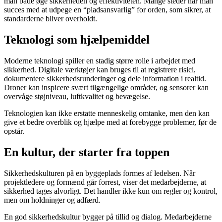
man både øge sikkerheden og effektiviteten. Mange steder har man
succes med at udpege en “pladsansvarlig” for orden, som sikrer, at
standarderne bliver overholdt.
Teknologi som hjælpemiddel
Moderne teknologi spiller en stadig større rolle i arbejdet med
sikkerhed. Digitale værktøjer kan bruges til at registrere risici,
dokumentere sikkerhedsrunderinger og dele information i realtid.
Droner kan inspicere svært tilgængelige områder, og sensorer kan
overvåge støjniveau, luftkvalitet og bevægelse.
Teknologien kan ikke erstatte menneskelig omtanke, men den kan
give et bedre overblik og hjælpe med at forebygge problemer, før de
opstår.
En kultur, der starter fra toppen
Sikkerhedskulturen på en byggeplads formes af ledelsen. Når
projektledere og formænd går forrest, viser det medarbejderne, at
sikkerhed tages alvorligt. Det handler ikke kun om regler og kontrol,
men om holdninger og adfærd.
En god sikkerhedskultur bygger på tillid og dialog. Medarbejderne