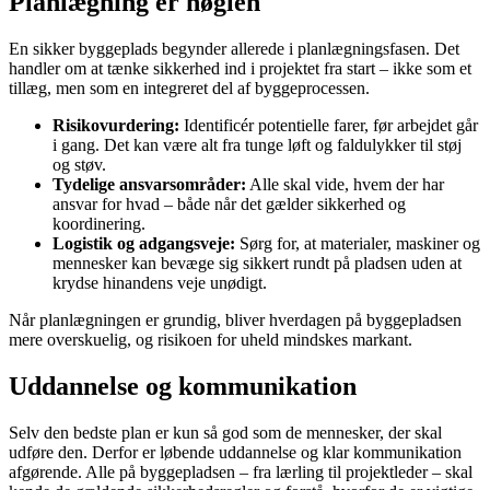
Planlægning er nøglen
En sikker byggeplads begynder allerede i planlægningsfasen. Det
handler om at tænke sikkerhed ind i projektet fra start – ikke som et
tillæg, men som en integreret del af byggeprocessen.
Risikovurdering:
Identificér potentielle farer, før arbejdet går
i gang. Det kan være alt fra tunge løft og faldulykker til støj
og støv.
Tydelige ansvarsområder:
Alle skal vide, hvem der har
ansvar for hvad – både når det gælder sikkerhed og
koordinering.
Logistik og adgangsveje:
Sørg for, at materialer, maskiner og
mennesker kan bevæge sig sikkert rundt på pladsen uden at
krydse hinandens veje unødigt.
Når planlægningen er grundig, bliver hverdagen på byggepladsen
mere overskuelig, og risikoen for uheld mindskes markant.
Uddannelse og kommunikation
Selv den bedste plan er kun så god som de mennesker, der skal
udføre den. Derfor er løbende uddannelse og klar kommunikation
afgørende. Alle på byggepladsen – fra lærling til projektleder – skal