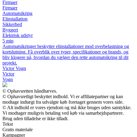
Firmaer
Firmaer
Automatsikring
Elinstallation
Sikkerhed
Byggeri
Elektrisk udstyr
5 min
Automatsikringer beskytter elinstallationer mod overbelastning og
kortslutning. Få overblik over typer, specifikationer og brands, og
bliv klogere på, hvordan du vælger den rette automatsikring til dit
projekt.
Victor Vogn
Victor
Vogn
© Ophavsretten håndhæves.
© Ophavsretligt beskyttet indhold. Vi er affiliatepartner og kan
modtage indtægt fra udvalgte køb foretaget gennem vores side.
© Alt indhold er vores ejendom og må ikke bruges uden samtykke.
Vi modtager muligvis betaling ved køb via samarbejdspartnere.
Brug uden tilladelse er ikke tilladt.
Tekst
Gratis materiale
Kampagner