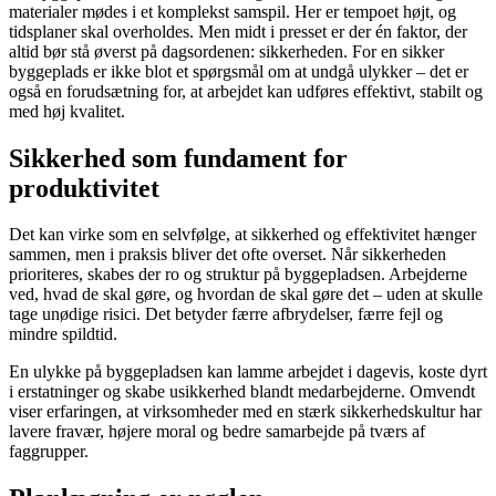
materialer mødes i et komplekst samspil. Her er tempoet højt, og
tidsplaner skal overholdes. Men midt i presset er der én faktor, der
altid bør stå øverst på dagsordenen: sikkerheden. For en sikker
byggeplads er ikke blot et spørgsmål om at undgå ulykker – det er
også en forudsætning for, at arbejdet kan udføres effektivt, stabilt og
med høj kvalitet.
Sikkerhed som fundament for
produktivitet
Det kan virke som en selvfølge, at sikkerhed og effektivitet hænger
sammen, men i praksis bliver det ofte overset. Når sikkerheden
prioriteres, skabes der ro og struktur på byggepladsen. Arbejderne
ved, hvad de skal gøre, og hvordan de skal gøre det – uden at skulle
tage unødige risici. Det betyder færre afbrydelser, færre fejl og
mindre spildtid.
En ulykke på byggepladsen kan lamme arbejdet i dagevis, koste dyrt
i erstatninger og skabe usikkerhed blandt medarbejderne. Omvendt
viser erfaringen, at virksomheder med en stærk sikkerhedskultur har
lavere fravær, højere moral og bedre samarbejde på tværs af
faggrupper.