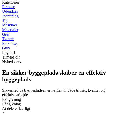
Kategorier
Firmaer
Udendørs
Indretning
Tøj
Maskiner
Materialer
Grej
Tømrer
Elektriker
Gulv
Log ind
Tilmeld dig
Nyhedsbrev
En sikker byggeplads skaber en effektiv
byggeplads
Sikkerhed på byggepladsen er nøglen til både trivsel, kvalitet og
effektivt arbejde
Rådgivning
Rådgivning
At dele er kærligt
X