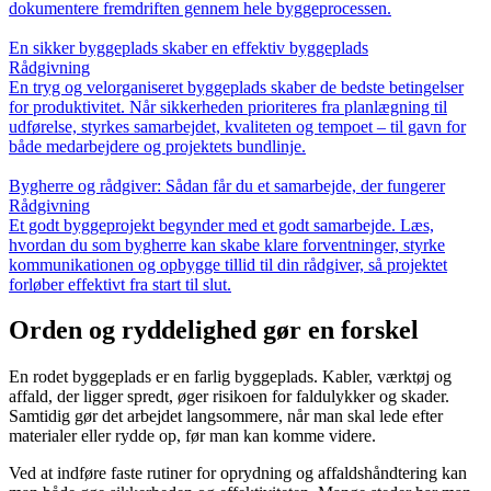
dokumentere fremdriften gennem hele byggeprocessen.
En sikker byggeplads skaber en effektiv byggeplads
Rådgivning
En tryg og velorganiseret byggeplads skaber de bedste betingelser
for produktivitet. Når sikkerheden prioriteres fra planlægning til
udførelse, styrkes samarbejdet, kvaliteten og tempoet – til gavn for
både medarbejdere og projektets bundlinje.
Bygherre og rådgiver: Sådan får du et samarbejde, der fungerer
Rådgivning
Et godt byggeprojekt begynder med et godt samarbejde. Læs,
hvordan du som bygherre kan skabe klare forventninger, styrke
kommunikationen og opbygge tillid til din rådgiver, så projektet
forløber effektivt fra start til slut.
Orden og ryddelighed gør en forskel
En rodet byggeplads er en farlig byggeplads. Kabler, værktøj og
affald, der ligger spredt, øger risikoen for faldulykker og skader.
Samtidig gør det arbejdet langsommere, når man skal lede efter
materialer eller rydde op, før man kan komme videre.
Ved at indføre faste rutiner for oprydning og affaldshåndtering kan