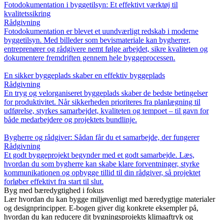
Fotodokumentation i byggetilsyn: Et effektivt værktøj til
kvalitetssikring
Rådgivning
Fotodokumentation er blevet et uundværligt redskab i moderne
byggetilsyn. Med billeder som bevismateriale kan bygherrer,
entreprenører og rådgivere nemt følge arbejdet, sikre kvaliteten og
dokumentere fremdriften gennem hele byggeprocessen.
En sikker byggeplads skaber en effektiv byggeplads
Rådgivning
En tryg og velorganiseret byggeplads skaber de bedste betingelser
for produktivitet. Når sikkerheden prioriteres fra planlægning til
udførelse, styrkes samarbejdet, kvaliteten og tempoet – til gavn for
både medarbejdere og projektets bundlinje.
Bygherre og rådgiver: Sådan får du et samarbejde, der fungerer
Rådgivning
Et godt byggeprojekt begynder med et godt samarbejde. Læs,
hvordan du som bygherre kan skabe klare forventninger, styrke
kommunikationen og opbygge tillid til din rådgiver, så projektet
forløber effektivt fra start til slut.
Byg med bæredygtighed i fokus
Lær hvordan du kan bygge miljøvenligt med bæredygtige materialer
og designprincipper. E-bogen giver dig konkrete eksempler på,
hvordan du kan reducere dit bygningsprojekts klimaaftryk og