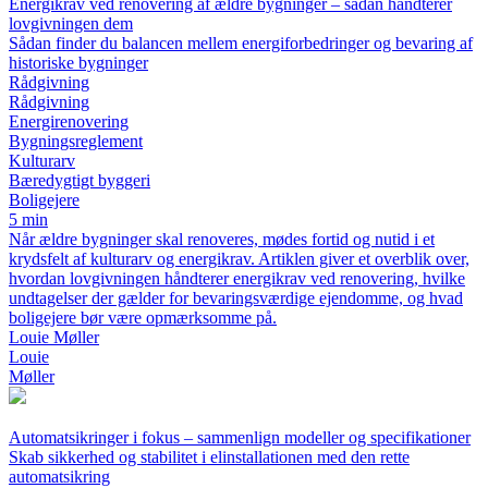
Energikrav ved renovering af ældre bygninger – sådan håndterer
lovgivningen dem
Sådan finder du balancen mellem energiforbedringer og bevaring af
historiske bygninger
Rådgivning
Rådgivning
Energirenovering
Bygningsreglement
Kulturarv
Bæredygtigt byggeri
Boligejere
5 min
Når ældre bygninger skal renoveres, mødes fortid og nutid i et
krydsfelt af kulturarv og energikrav. Artiklen giver et overblik over,
hvordan lovgivningen håndterer energikrav ved renovering, hvilke
undtagelser der gælder for bevaringsværdige ejendomme, og hvad
boligejere bør være opmærksomme på.
Louie Møller
Louie
Møller
Automatsikringer i fokus – sammenlign modeller og specifikationer
Skab sikkerhed og stabilitet i elinstallationen med den rette
automatsikring