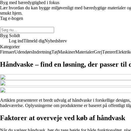
Byg med bæredygtighed i fokus
Lær hvordan du kan bygge miljøvenligt med bæredygtige materialer og 
smukt hjem.
Tag e-bogen
Byg Solidt
Log ind
Tilmeld dig
Nyhedsbrev
Kategorier
Firmaer
Udendørs
Indretning
Tøj
Maskiner
Materialer
Grej
Tømrer
Elektrik
Håndvaske – find en løsning, der passer til 
Artiklen præsenterer et bredt udvalg af håndvaske i forskellige designs, 
badeværelse. Oplysningerne om produkterne er baseret på offentligt tilg
Faktorer at overveje ved køb af håndvask
Når du vælger håndvask, bør du tage højde for både funktionalitet, plad