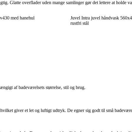
g. Glatte overflader uden mange samlinger gør det lettere at holde vask
 v430 med hanehul
Juvel Intra juvel håndvask 56
rustfri stål
gigt af badeværelsets størrelse, stil og brug.
ket giver et let og luftigt udtryk. De egner sig godt til små badeværels