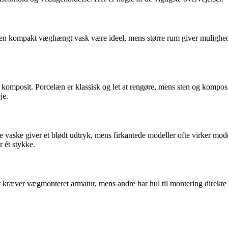
n en kompakt væghængt vask være ideel, mens større rum giver mulighed
og komposit. Porcelæn er klassisk og let at rengøre, mens sten og kompo
je.
aske giver et blødt udtryk, mens firkantede modeller ofte virker mode
 ét stykke.
r kræver vægmonteret armatur, mens andre har hul til montering direkte