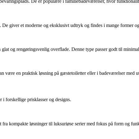
pbevaringsplads. De er populære i familiebadeværelser, hvor funktionalit
e. De giver et moderne og eksklusivt udtryk og findes i mange former og
glat og rengøringsvenlig overflade. Denne type passer godt til minimal
n være en praktisk løsning på gæstetoiletter eller i badeværelser med ut
 i forskellige prisklasser og designs.
t fra kompakte løsninger til luksuriøse serier med fokus på form og funk