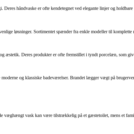
Deres håndvaske er ofte kendetegnet ved elegante linjer og holdbare m
svenlige løsninger. Sortimentet spænder fra enkle modeller til komplett
æstetik. Deres produkter er ofte fremstillet i tyndt porcelæn, som giver
de moderne og klassiske badeværelser. Brandet lægger vægt på brugerve
ille væghængt vask kan være tilstrækkelig på et gæstetoilet, mens et fam