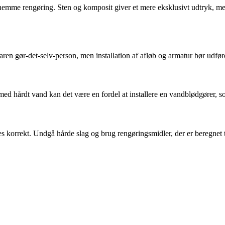
 nemme rengøring. Sten og komposit giver et mere eksklusivt udtryk, m
 gør-det-selv-person, men installation af afløb og armatur bør udføres a
med hårdt vand kan det være en fordel at installere en vandblødgører, 
es korrekt. Undgå hårde slag og brug rengøringsmidler, der er beregnet ti