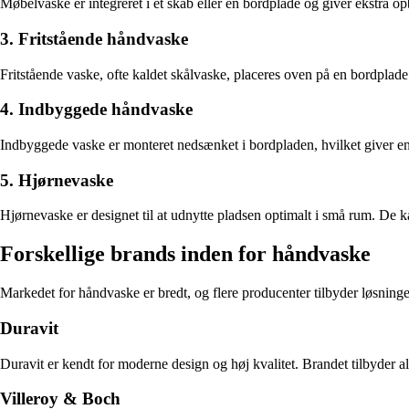
Møbelvaske er integreret i et skab eller en bordplade og giver ekstra o
3. Fritstående håndvaske
Fritstående vaske, ofte kaldet skålvaske, placeres oven på en bordplad
4. Indbyggede håndvaske
Indbyggede vaske er monteret nedsænket i bordpladen, hvilket giver en 
5. Hjørnevaske
Hjørnevaske er designet til at udnytte pladsen optimalt i små rum. De ka
Forskellige brands inden for håndvaske
Markedet for håndvaske er bredt, og flere producenter tilbyder løsninger
Duravit
Duravit er kendt for moderne design og høj kvalitet. Brandet tilbyder al
Villeroy & Boch