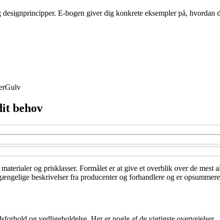
designprincipper. E-bogen giver dig konkrete eksempler på, hvordan du
er
Gulv
dit behov
materialer og prisklasser. Formålet er at give et overblik over de mest a
ængelige beskrivelser fra producenter og forhandlere og er opsummeret f
sforhold og vedligeholdelse. Her er nogle af de vigtigste overvejelser.