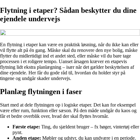
Flytning i etaper? Sådan beskytter du dine
ejendele undervejs
En flytning i etaper kan være en praktisk løsning, når du ikke kan eller
vil flytte alt på én gang. Måske skal du renovere den nye bolig, måske
flytter du midlertidigt ind et andet sted, eller måske vil du bare tage
processen i et roligere tempo. Uanset årsagen kræver en etapevis
flytning lidt ekstra planlægning – især når det gælder beskyttelsen af
dine ejendele. Her får du gode råd til, hvordan du holder styr på
tingene og undgår skader undervejs.
Planlæg flytningen i faser
Start med at dele flytningen op i logiske etaper. Det kan for eksempel
være efter rum, funktion eller sæson. På den måde undgår du kaos og
får et bedre overblik over, hvad der skal flyttes hvornår.
Første etape:
Ting, du sjældent bruger – fx bøger, vintertøj eller
pynt.
Anden etape:
Møbler og udstyr, du kan undvære i en periode.