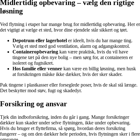
Midlertidig opbevaring – vælg den rigtige
løsning
Ved flytning i etaper har mange brug for midlertidig opbevaring. Her er
det vigtigt at vælge et sted, hvor dine ejendele står sikkert og tørt.
Depotrum eller lagerhotel
er ideelt, hvis du har mange ting.
Vælg et sted med god ventilation, alarm og adgangskontrol.
Containeropbevaring
kan være praktisk, hvis du vil have
tingene tæt på den nye bolig – men sørg for, at containeren er
isoleret og fugtsikret.
Hos familie eller venner
kan være en billig løsning, men husk
at forsikringen måske ikke dækker, hvis der sker skader.
Pak tingene i plastkasser eller forseglede poser, hvis de skal stå længe.
Det beskytter mod støv, fugt og skadedyr.
Forsikring og ansvar
Tjek din indboforsikring, inden du går i gang. Mange forsikringer
dækker kun skader under selve flytningen, ikke under opbevaring.
Hvis du bruger et flyttefirma, så spørg, hvordan deres forsikring
fungerer – og om den dækker hele perioden, hvis flytningen sker i flere
omgange.