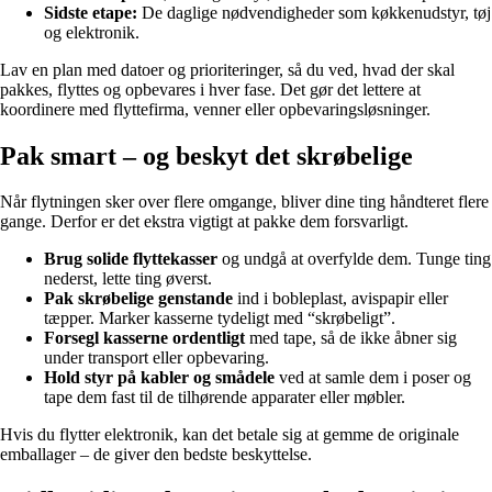
Sidste etape:
De daglige nødvendigheder som køkkenudstyr, tøj
og elektronik.
Lav en plan med datoer og prioriteringer, så du ved, hvad der skal
pakkes, flyttes og opbevares i hver fase. Det gør det lettere at
koordinere med flyttefirma, venner eller opbevaringsløsninger.
Pak smart – og beskyt det skrøbelige
Når flytningen sker over flere omgange, bliver dine ting håndteret flere
gange. Derfor er det ekstra vigtigt at pakke dem forsvarligt.
Brug solide flyttekasser
og undgå at overfylde dem. Tunge ting
nederst, lette ting øverst.
Pak skrøbelige genstande
ind i bobleplast, avispapir eller
tæpper. Marker kasserne tydeligt med “skrøbeligt”.
Forsegl kasserne ordentligt
med tape, så de ikke åbner sig
under transport eller opbevaring.
Hold styr på kabler og smådele
ved at samle dem i poser og
tape dem fast til de tilhørende apparater eller møbler.
Hvis du flytter elektronik, kan det betale sig at gemme de originale
emballager – de giver den bedste beskyttelse.