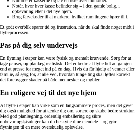
Nummerér kasserne og lav en liste over indholdet.
Notér, hvor hver kasse befinder sig – i den gamle bolig, i
opbevaring eller i det nye hjem.
Brug farvekoder til at markere, hvilket rum tingene hører til i.
Et godt overblik sparer tid og frustration, når du skal finde noget midt i
flytteprocessen.
Pas på dig selv undervejs
En flytning i etaper kan være fysisk og mentalt krævende. Sørg for at
tage pauser, og planlæg realistisk. Det er bedre at flytte lidt ad gangen
end at presse for meget ind på én dag. Hvis du får hjælp af venner eller
familie, så sørg for, at alle ved, hvordan tunge ting skal løftes korrekt –
det forebygger skader på både mennesker og møbler.
En roligere vej til det nye hjem
At flytte i etaper kan virke som en langsommere proces, men det giver
dig også mulighed for at tænke dig om, sortere og skabe bedre struktur.
Med god planlægning, ordentlig emballering og sikre
opbevaringsløsninger kan du beskytte dine ejendele – og gøre
flytningen til en mere overskuelig oplevelse.